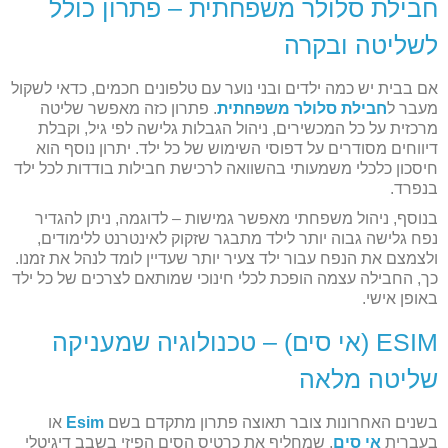
חבילת סלולר משפחתית – פתרון כולל
לשליטה ובקרה
אם בבית יש כמה ילדים ובני נוער עם טלפונים חכמים, כדאי לשקול
מעבר ל
חבילת סלולר משפחתית
. פתרון כזה מאפשר שליטה
מרכזית על כל המכשירים, ניהול הגבלות גלישה לפי גיל, וקבלת
דיווחים מסודרים על דפוסי השימוש של כל ילד. יתרון נוסף הוא
חיסכון כלכלי משמעותי בהשוואה לרכישת חבילות בודדות לכל ילד
בנפרד.
בנוסף, ניהול משפחתי מאפשר גמישות – לדוגמה, ניתן להגדיר
נפח גלישה גבוה יותר לילד מתבגר שזקוק לאינטרנט ללימודים,
ולצמצם את הנפח עבור ילד צעיר יותר שעדיין לומד לנהל את זמנו.
כך, החבילה עצמה הופכת לכלי חינוכי שמותאם לצרכים של כל ילד
באופן אישי.
ESIM (אי סים) – טכנולוגיה שמעניקה
שליטה מלאה
בשנים האחרונות צובר תאוצה פתרון מתקדם בשם
Esim
או
בעברית
אי סים
, שמחליף את כרטיס הסים הפיזי בשבב דיגיטלי