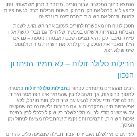
הנמצא בתוך המכשיר. עבור הורים, מדובר ביתרון משמעותי: ניתן
להפעיל או לבטל את הקו מרחוק, לשנות חבילות מבלי לגשת פיזית
לחנות, ולנהל את השירות בצורה דינמית וגמישה.
הטכנולוגיה הזו מאפשרת להורים לעקוב אחר השימוש, לשנות
הגבלות במהירות ולשלוט במכשיר של הילד גם מבלי לגשת אליו
פיזית. מעבר לכך, היא מציעה שכבת אבטחה נוספת – גם אם
הילד מאבד את הטלפון, ניתן לנתק את השירות מידית ולמנוע
שימוש לא רצוי.
חבילות סלולר זולות – לא תמיד הפתרון
הנכון
רבים מההורים מתפתים לבחור ב
חבילות סלולר זולות
במטרה
לחסוך בהוצאות, אך חשוב להבין שהמחיר אינו הפרמטר היחיד.
חבילה זולה מדי עלולה להגיע עם שירות לקוחות מוגבל, ללא
אפשרויות סינון מתקדמות או עם מהירות גלישה נמוכה שמקשה
על שימוש לימודי. לכן, מומלץ לשלב בין שיקול כלכלי לבין בחינת
איכות השירות, התמיכה והפונקציות שהחבילה מציעה לניהול זמן
המסך.
לעיתים כדאי לשלם מעט יותר עבור חבילה שמציעה כלים להורים