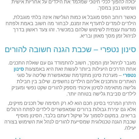
יכולה להפוך לכלי חינוכי שמלמד את הילדים על אחריות אישית
ושימוש נבון במסך.
כאשר רוחב הפס מוגבל או כמות הגלישה אינה בלתי מוגבלת,
הילדים לומדים לתעדף את זמנם, לבחור מה חשוב באמת ולפתח
מודעות עצמית לשימוש שלהם במכשיר. זהו צעד ראשון בדרך
לניהול זמן מסך מאוזן ובריא.
סינון נטפרי – שכבת הגנה חשובה להורים
מעבר לניהול זמן המסך, חשוב להתמודד גם עם שאלת התכנים.
אחת הדרכים היעילות ביותר לעשות זאת היא באמצעות
סינון
נטפרי
– מערכת סינון מתקדמת שמאפשרת שליטה על סוגי
האתרים והתכנים אליהם הילדים נחשפים. שילוב בין חבילת
גלישה מתאימה לסינון איכותי מספק להורים שקט נפשי ומעניק
לילדים סביבת גלישה בטוחה יותר.
היתרון המרכזי בסינון חכם הוא לא רק חסימה של תכנים מזיקים,
אלא גם יצירת גבולות ברורים שמאפשרים לילדים לפתח הרגלים
בריאים. במקום לסמוך על שיקול דעתם בלבד, הסינון מוסיף
שכבת הגנה טכנולוגית שמסייעת להורים לנהל את השימוש בצורה
יעילה.