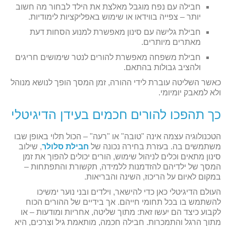
חבילה עם נפח מוגבל מאלצת את הילד לבחור מה חשוב
יותר – צפייה בווידאו או שימוש באפליקציות לימודיות.
חבילת גלישה עם סינון מאפשרת למנוע הסחות דעת
מאתרים מיותרים.
חבילת משפחה מאפשרת להורים לנטר שימושים חריגים
ולהציב גבולות בהתאם.
כאשר השליטה עוברת לידי ההורה, זמן המסך הופך לנושא מנוהל
ולא למאבק יומיומי.
כך תהפכו להורים חכמים בעידן הדיגיטלי
הטכנולוגיה עצמה אינה "טובה" או "רעה" – הכול תלוי באופן שבו
משתמשים בה. בעזרת בחירה נכונה של
חבילת סלולר
, שילוב
סינון מתאים וכלים לניהול שימוש, הורים יכולים להפוך את זמן
המסך של ילדיהם להזדמנות ללמידה, תקשורת והתפתחות –
במקום לאיום על הריכוז, השינה והבריאות.
העולם הדיגיטלי כאן כדי להישאר, וילדים ובני נוער ימשיכו
להשתמש בו בכל תחומי חייהם. אך בידיים של ההורים הכוח
לקבוע כיצד הם יעשו זאת: מתוך שליטה, אחריות ומודעות – או
מתוך הרגל והתמכרות. חבילה חכמה, מותאמת גיל וצרכים, היא