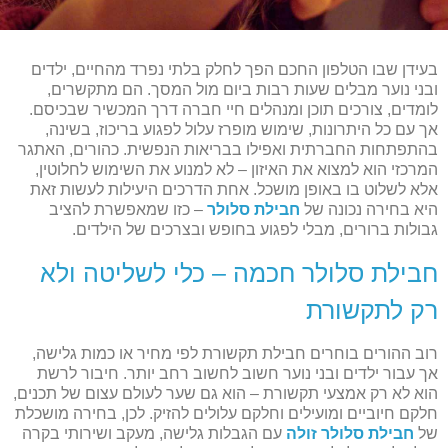
בעידן שבו הטלפון החכם הפך לחלק בלתי נפרד מהחיים, ילדים
ובני נוער מבלים שעות רבות ביום מול המסך. הם מתקשרים,
לומדים, צורכים תוכן ומנהלים חיי חברה דרך המכשיר שבכיסם.
אך עם כל היתרונות, שימוש מופרז עלול לפגוע בריכוז, בשינה,
בהתפתחות החברתית ואפילו בבריאות הנפשית. כהורים, האתגר
המרכזי הוא למצוא את האיזון – לא למנוע את השימוש לחלוטין,
אלא לשלוט בו באופן מושכל. אחת הדרכים היעילות לעשות זאת
היא בחירה נכונה של
חבילת סלולר
– כזו שמאפשרת להציב
גבולות ברורים, מבלי לפגוע בחופש ובצרכים של הילדים.
חבילת סלולר חכמה – כלי לשליטה ולא
רק לתקשורת
רוב ההורים בוחרים חבילת תקשורת לפי מחיר או כמות גלישה,
אך עבור ילדים ובני נוער חשוב לחשוב רחב יותר. חיבור לרשת
הוא לא רק אמצעי תקשורת – הוא גם שער לעולם עצום של תכנים,
חלקם חיוביים ומועילים וחלקם עלולים להזיק. לכן, בחירה מושכלת
של
חבילת סלולר זולה
עם הגבלות גלישה, מעקב ושירותי בקרה