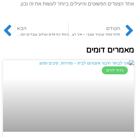
אחד הצעדים הפשוטים והיעילים ביותר לעשות את זה נכון.
הקודם
הבא
תלת־ממד ועיבוד שבבי – איך רעיונות של בני נוער הופכים לגאדג'טים אמיתיים?
ניהול כח אדם ושילוב עובדים זמניים – פתרון להורים עובדים
מאמרים דומים
גידול ילדים