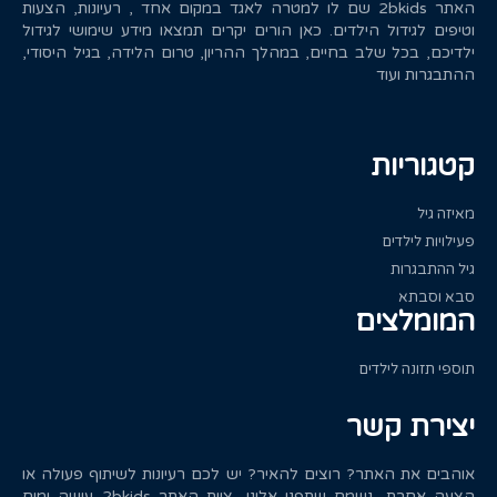
האתר 2bkids שם לו למטרה לאגד במקום אחד , רעיונות, הצעות
וטיפים לגידול הילדים. כאן הורים יקרים תמצאו מידע שימושי לגידול
ילדיכם, בכל שלב בחיים, במהלך ההריון, טרום הלידה, בגיל היסודי,
ההתבגרות ועוד
קטגוריות
מאיזה גיל
פעילויות לילדים
גיל ההתבגרות
סבא וסבתא
המומלצים
תוספי תזונה לילדים
יצירת קשר
אוהבים את האתר? רוצים להאיר? יש לכם רעיונות לשיתוף פעולה או
הצעה אחרת, נשמח שתפנו אלינו, צוות האתר 2bkids עושה ימים