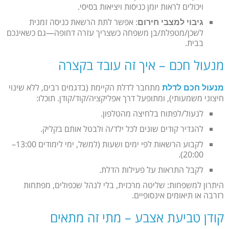
ויכולים לראות יומן כניסות ויציאות בסיסי.
: אפשר לתת הרשאת כניסה זמנית
גיבוי למצבי חירום
לשכן/מטפלת/בן משפחה כשצריך עזרה דחופה—גם כשאינכם
בבית.
מנעול חכם – איך זה עובד בקצרה
מתחבר לדלת הקיימת (בדגמים רבים, ללא שינוי
מנעול חכם לדלת
חיצוני משמעותי), ומתופעל דרך אפליקציה/קוד/קודן. תוכלו:
לנעול/לפתוח בלחיצה מהטלפון.
להגדיר קודים שונים לכל ילד/ה ולבטל אותם בקליק.
לקבוע הרשאות לפי ימים ושעות (למשל, ימי לימודים 13:00–
20:00).
לקבל התראות על פעילות הדלת.
היתרון למשפחות: שליטה מרכזית, בלי לנהל שכפולים, מפתחות
רזרבה או תיאומים אינסופיים.
קודן טביעת אצבע – מתי זה מתאים