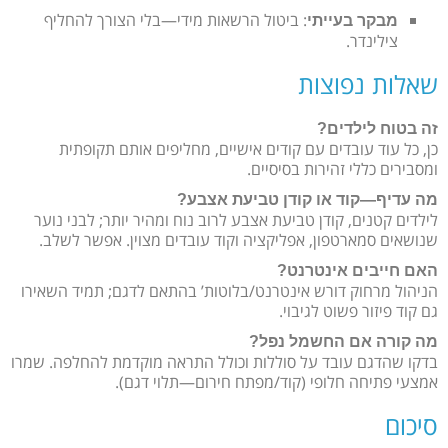
: ביטול הרשאות מידי—בלי הצורך להחליף
מבקר בעייתי
צילינדר.
שאלות נפוצות
זה בטוח לילדים?
כן, כל עוד עובדים עם קודים אישיים, מחליפים אותם תקופתית
ומסבירים כללי זהירות בסיסיים.
מה עדיף—קוד או קודן טביעת אצבע?
לילדים קטנים, קודן טביעת אצבע לרוב נוח ומהיר יותר; לבני נוער
שנושאים סמארטפון, אפליקציה וקוד עובדים מצוין. אפשר לשלב.
האם חייבים אינטרנט?
הניהול מרחוק דורש אינטרנט/בלוטות’ בהתאם לדגם; תמיד השאירו
גם קוד פיזור פשוט לגיבוי.
מה קורה אם החשמל נפל?
בדקו שהדגם עובד על סוללות וכולל התראה מוקדמת להחלפה. שמרו
אמצעי פתיחה חלופי (קוד/מפתח חירום—תלוי דגם).
סיכום