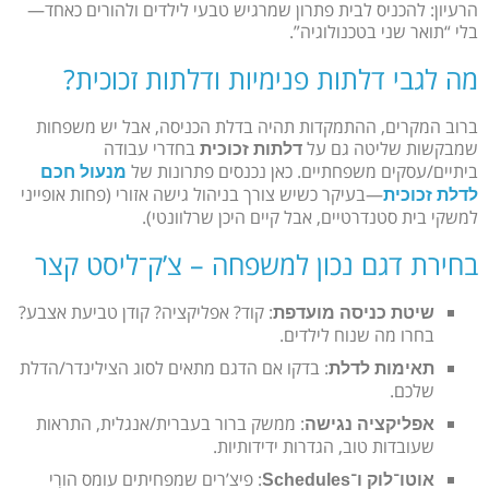
הרעיון: להכניס לבית פתרון שמרגיש טבעי לילדים ולהורים כאחד—
בלי “תואר שני בטכנולוגיה”.
מה לגבי דלתות פנימיות ודלתות זכוכית?
ברוב המקרים, ההתמקדות תהיה בדלת הכניסה, אבל יש משפחות
שמבקשות שליטה גם על
בחדרי עבודה
דלתות זכוכית
ביתיים/עסקים משפחתיים. כאן נכנסים פתרונות של
מנעול חכם
—בעיקר כשיש צורך בניהול גישה אזורי (פחות אופייני
לדלת זכוכית
למשקי בית סטנדרטיים, אבל קיים היכן שרלוונטי).
בחירת דגם נכון למשפחה – צ’ק־ליסט קצר
: קוד? אפליקציה? קודן טביעת אצבע?
שיטת כניסה מועדפת
בחרו מה שנוח לילדים.
: בדקו אם הדגם מתאים לסוג הצילינדר/הדלת
תאימות לדלת
שלכם.
: ממשק ברור בעברית/אנגלית, התראות
אפליקציה נגישה
שעובדות טוב, הגדרות ידידותיות.
: פיצ’רים שמפחיתים עומס הורִי
אוטו־לוק ו־Schedules