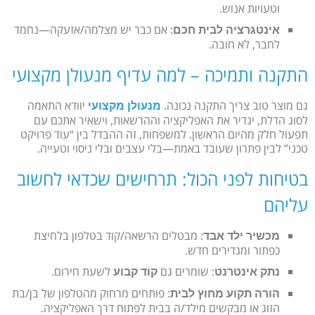
וטעויות אנוש.
: אם כבר יש מצלמה/אזעקה—נחמד
אינטגרציה לבית חכם
לחבר, לא חובה.
התקנה ותמיכה – למה עדיף מנעולן מקצועי
גם מוצר טוב צריך התקנה נכונה.
יוודא התאמה
מנעולן מקצועי
לסוג הדלת, יגדיר את האפליקציה וההרשאות, וישאיר אתכם עם
תפעול חלק מהיום הראשון. למשפחות, זה ההבדל בין “עוד פרויקט
טכני” לבין פתרון שעובד באמת—בלי עצבים ובלי ניסוי וטעייה.
בטיחות לפני הכול: תרחישים שכדאי לחשוב
עליהם
: מבטלים הרשאה/קוד בטלפון בלחיצת
מכשיר ילד אבד
כפתור ומגדירים חדש.
: שומרים גם
לשעת חירום.
נתק אינטרנט
קוד קבוע
: פותחים מרחוק מהטלפון של בן/בת
הורה תקוע מחוץ לבית
הזוג או מבקשים מילד/ה בבית לפתוח דרך האפליקציה.