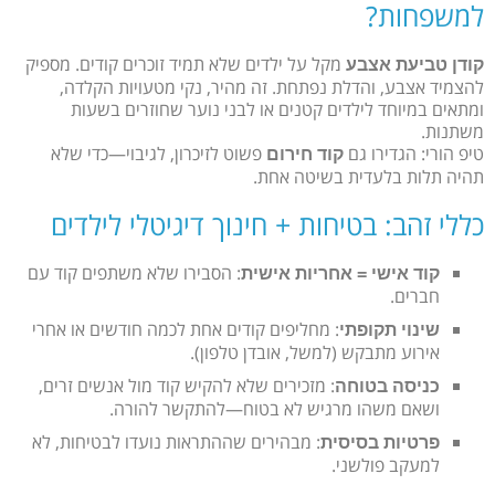
למשפחות?
מקל על ילדים שלא תמיד זוכרים קודים. מספיק
קודן טביעת אצבע
להצמיד אצבע, והדלת נפתחת. זה מהיר, נקי מטעויות הקלדה,
ומתאים במיוחד לילדים קטנים או לבני נוער שחוזרים בשעות
משתנות.
טיפ הורי: הגדירו גם
פשוט לזיכרון, לגיבוי—כדי שלא
קוד חירום
תהיה תלות בלעדית בשיטה אחת.
כללי זהב: בטיחות + חינוך דיגיטלי לילדים
: הסבירו שלא משתפים קוד עם
קוד אישי = אחריות אישית
חברים.
: מחליפים קודים אחת לכמה חודשים או אחרי
שינוי תקופתי
אירוע מתבקש (למשל, אובדן טלפון).
: מזכירים שלא להקיש קוד מול אנשים זרים,
כניסה בטוחה
ושאם משהו מרגיש לא בטוח—להתקשר להורה.
: מבהירים שההתראות נועדו לבטיחות, לא
פרטיות בסיסית
למעקב פולשני.