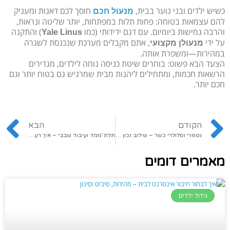
כשיש ילדים ובני נוער בבית,
חוסך לכם דאגות ומעניק
מנעול חכם
להם עצמאות בטוחה: פחות תלות במפתחות, יותר שליטה ונראות,
והרבה גמישות ביומיום. עם דגם ידידותי (כמו
) והתקנה
Yale Linus
על ידי
, אתם מקבלים מערכת שנכנסת לשגרה
מנעולן מקצועי
במהירות—ומשפרת אותה.
הצעד הבא פשוט: בוחרים שיטת כניסה נוחה לילדים, מגדירים
הרשאות חכמות, ומתחילים ליהנות מבית שמרגיש גם בטוח יותר וגם
חכם יותר.
הקודם
הבא
נטפרי וסלולרי כשר – שילוב נכון לילדים ולנוער
תלת־ממד ועיבוד שבבי – איך רעיונות של בני נוער הופכים לגאדג'טים אמיתיים?
מאמרים דומים
גידול ילדים