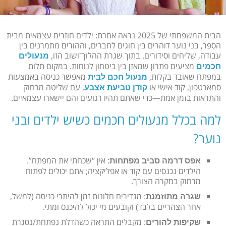
הבית המשפחתי של 2025 נראה אחרת: ילדים חוזרים עצמאית מבית
הספר, בני נוער דוהרים בין חוגים לחברים, וההורים מתמרנים בין
עבודה, שליחים וסידורים. בתוך שגרת ההלוך־ושוב הזו,
מנעולים
מציעים פתרון שמאזן בין ביטחון לנוחות. במקום תלות
חכמים
במפתח שאובד בקלות,
מאפשר כניסה באמצעות
מנעול חכם לבית
סמארטפון, קוד אישי או
, עם שליטה מרחוק
קודן טביעת אצבע
והתראות בזמן אמת—כדי שאתם תהיו רגועים והם יישארו עצמאיים.
למה בכלל מנעולים חכמים כשיש ילדים ובני
נוער?
: אין “שכחתי את המפתח”.
אפס דרמה סביב מפתחות
הילדים נכנסים עם קוד או אפליקציה; אתם יכולים לפתוח
מרחוק במקרה הצורך.
: מגדירים חלונות זמן להיתרי כניסה (למשל,
שגרה מתוזמנת
אחר הצהריים בלבד) וקובעים מי יכול להיכנס ומתי.
: מקבלים התראה כשהדלת נפתחת/נסגרת
שקיפות להורים