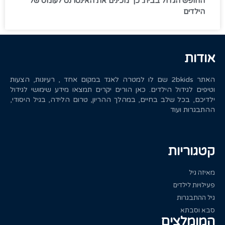
החופש הגדול בבית: כך מכינים את האינטרנט לעומס של
הילדים
אודות
האתר 2bkids שם לו למטרה לאגד במקום אחד , רעיונות, הצעות
וטיפים לגידול הילדים. כאן הורים יקרים תמצאו מידע שימושי לגידול
ילדיכם, בכל שלב בחיים, במהלך ההריון, טרום הלידה, בגיל היסודי,
ההתבגרות ועוד
קטגוריות
מאיזה גיל
פעילויות לילדים
גיל ההתבגרות
סבא וסבתא
המומלצים