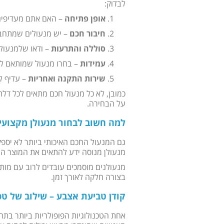
לבדוק:
אופן פתיחה
– האם אתם מעדיפים 
חיבור חכם
– יש מנעולים שמתחברים למערכ
סוללה והתרעות
– ודאו שלמנעול 
עמידות
– בחרו מנעול שמותאם למז
שירות התקנה ואחריות
– עדיף ל
כמובן, לא כל מנעול חכם מתאים לכל דלת
על הבחירה.
למה חשוב לבחור מנעולן מקצועי
גם המנעול החכם האיכותי ביותר לא יספק
מנעולן מנוסה ידע להתאים את המוצר הנכו
מנעולנים מוסמכים עובדים לרוב עם מות
בצורה חלקה לאורך זמן.
קודן טביעת אצבע – שילוב של טכנ
אחת הטכנולוגיות הפופולריות ביותר בתח