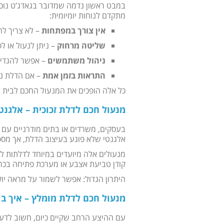
במבט ראשון נדמה שמדובר בגאדג’ט נו
מתקדם לנוחות יומיומית:
אין צורך במפתחות
– לא צריך לח
שליטה מרחוק
– ניתן לנעול או 
ניהול משתמשים
– אפשר להגדיר 
התראות בזמן אמת
– אם הדלת נפ
כל אלה הופכים את המנעול החכם לבית לא
מנעול חכם לדלת זכוכית – אלגנטי
בעסקים, משרדים או בתים מודרניים עם עי
אלגנטי שלא פוגע בעיצוב הדלת, אך מספ
מנעולים אלה מיועדים במיוחד לדלתות לל
קודן טביעת אצבע או מערכת פתיחה בכרט
היתרון הגדול: אפשר לשמור על מראה יוקר
מנעול חכם לדלת מומלץ – איך בוח
עם ההיצע הרחב שקיים כיום, חשוב לדע