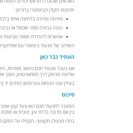
האנשים שהוגדרו מראש יכולים לפתוח א
יתרונות הקודן הביומטרי ברורים:
פתיחה מהירה בלחיצה אחת בלבד
הגנה גבוהה מפני שכפול או גניבה
אפשרות להגדרת מספר טביעות שו
השילוב של מנעול ביומטרי עם אפליקציה 
העתיד כבר כאן
אם בעבר מנעול חכם נחשב מותרות, היום
שליטה מרחוק דרך הסמארטפון, הופך את ה
בעידן שבו הנוחות והביטחון הולכים יד בי
סיכום
המעבר למנעול חכם הוא צעד קטן שמביא לש
בין אם מדובר בדלת עץ, זכוכית או מתכת
בחרו מנעולן מקצועי, הקפידו על התקנה 