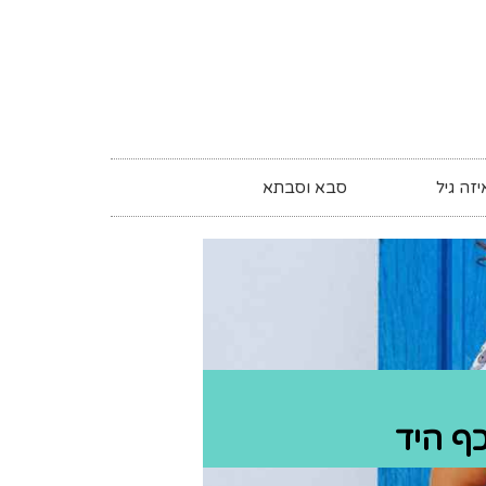
זה גיל
סבא וסבתא
כף היד