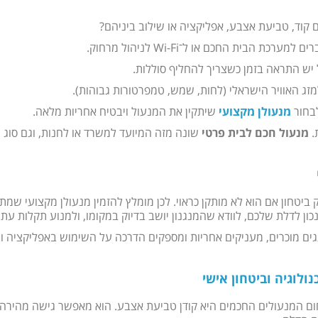
קוד, טביעת אצבע, אפליקציה או שילוב ביניהם?
ת הבית החכם או ל־Wi-Fi לניהול מרחוק.
יש התראה בזמן כשצריך להחליף סוללות.
ג האוויר הישראלי (לחות, שמש, טמפרטורות גבוהות).
בחור
מנעולן מקצועי
שיתקין את המנעול ויבטיח אחריות מלאה.
.
מנעול חכם לבית פרטי
שונה מזה המיועד למשרד או לחנות, וגם סוג ה
 ביטחון אם הוא לא מותקן כראוי. לכן מומלץ להזמין מנעולן מקצועי 
ן לדלת שלכם, לוודא שהמנגנון יושב בדיוק במקומו, ולמנוע תקלות עתיד
גים מוכרים, מעניקים אחריות ומספקים הדרכה על השימוש באפליקציה
ולוגיה וביטחון אישי
ום המנעולים החכמים היא קודן טביעת אצבע. הוא מאפשר גישה מהירה וב