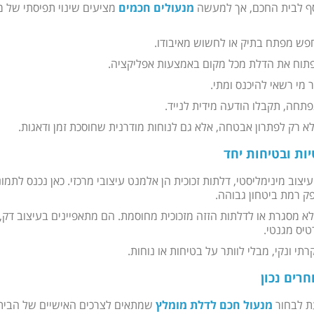
סף לבית החכם, אך למעשה
מנעולים חכמים
מציעים שינוי תפיסתי של ממ
פש מפתח בתיק או לחשוש מאיבודו.
לפתוח את הדלת מכל מקום באמצעות אפליקציה.
מי רשאי להיכנס ומתי.
תחה, תקבלו הודעה מידית לנייד.
 רק לפתרון אבטחה, אלא גם לנוחות מודרנית שחוסכת זמן ודאגות.
ות ובטיחות יחד
צוב מינימליסטי, דלתות זכוכית הן אלמנט עיצובי מרכזי. כאן נכנס לתמו
ק רמת ביטחון גבוהה.
א מסגרת או לדלתות הזזה מזכוכית מחוסמת. הם מתאפיינים בעיצוב דק, מ
יס מגנטי.
תי ונקי, מבלי לוותר על בטיחות או נוחות.
רים נכון
ת לבחור
מנעול חכם לדלת מומלץ
שמתאים לצרכים האישיים של הבית 